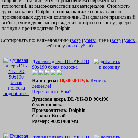
Dolphin изготавливается с применением современных
технологий, из высококачественных материалов. Стоимость
душевых кабин Dolphin на порядок ниже своих аналогов
производимых другими компаниями. Вы сделаете правильный
выбор ,купив душевые ограждения, шторки на ванну , двери
для душа производителя Dolphin.
Сортировать по: наименованию (
возр
|
убыв
), цене (
возр
|
убыв
),
рейтингу (
возр
|
убыв
)
Душевая дверь DL-YK-DD
90x190 белая полоска
Наша цена:
10,300.00 Руб.
Купить
дешевле!
Перезвонить Вам?
подробнее...
Душевая дверь DL-YK-DD 90x190
белая полоска
Производитель: Dolphin
Страна: Китай
Размер: 900x1900 мм
Душевая дверь DL-YK-DD