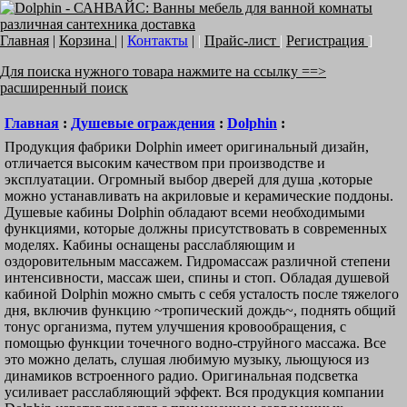
Главная
|
Корзина
| |
Контакты
|
|
Прайс-лист
|
Регистрация
]
Для поиска нужного товара нажмите на ссылку ==>
расширенный поиск
Главная
:
Душевые ограждения
:
Dolphin
:
Продукция фабрики Dolphin имеет оригинальный дизайн,
отличается высоким качеством при производстве и
эксплуатации. Огромный выбор дверей для душа ,которые
можно устанавливать на акриловые и керамические поддоны.
Душевые кабины Dolphin обладают всеми необходимыми
функциями, которые должны присутствовать в современных
моделях. Кабины оснащены расслабляющим и
оздоровительным массажем. Гидромассаж различной степени
интенсивности, массаж шеи, спины и стоп. Обладая душевой
кабиной Dolphin можно смыть с себя усталость после тяжелого
дня, включив функцию ~тропический дождь~, поднять общий
тонус организма, путем улучшения кровообращения, с
помощью функции точечного водно-струйного массажа. Все
это можно делать, слушая любимую музыку, льющуюся из
динамиков встроенного радио. Оригинальная подсветка
усиливает расслабляющий эффект. Вся продукция компании