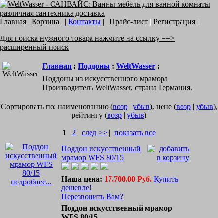
Главная
|
Корзина
| |
Контакты
|
|
Прайс-лист
|
Регистрация
]
Для поиска нужного товара нажмите на ссылку ==>
расширенный поиск
Главная
:
Поддоны
:
WeltWasser
:
Поддоны из искусственного мрамора
Производитель WeltWasser, страна Германия.
Сортировать по: наименованию (
возр
|
убыв
), цене (
возр
|
убыв
),
рейтингу (
возр
|
убыв
)
1
2
след >>
|
показать все
Поддон искусственный
мрамор WFS 80/15
Наша цена:
17,700.00 Руб.
Купить
подробнее...
дешевле!
Перезвонить Вам?
Поддон искусственный мрамор
WFS 80/15