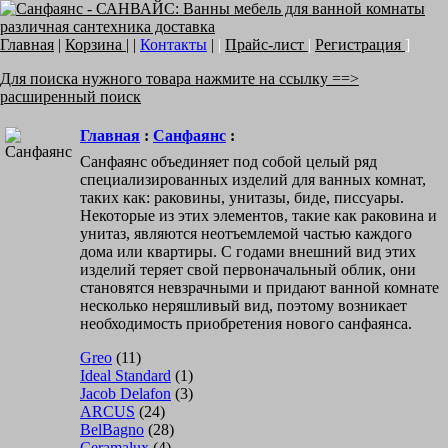
Главная
|
Корзина
| |
Контакты
|
|
Прайс-лист
|
Регистрация
]
Для поиска нужного товара нажмите на ссылку ==>
расширенный поиск
Главная
:
Санфаянс
:
Санфаянс объединяет под собой целый ряд
специализированных изделий для ванных комнат,
таких как: раковины, унитазы, биде, писсуары.
Некоторые из этих элементов, такие как раковина и
унитаз, являются неотъемлемой частью каждого
дома или квартиры. С годами внешний вид этих
изделий теряет свой первоначальный облик, они
становятся невзрачными и придают ванной комнате
несколько неряшливый вид, поэтому возникает
необходимость приобретения нового санфаянса.
Greo
(11)
Ideal Standard
(1)
Jacob Delafon
(3)
ARCUS
(24)
BelBagno
(28)
Ceramalux
(4)