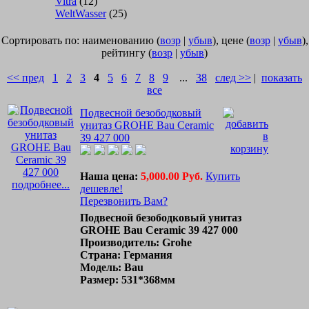
Vitra
(12)
WeltWasser
(25)
Сортировать по: наименованию (
возр
|
убыв
), цене (
возр
|
убыв
),
рейтингу (
возр
|
убыв
)
<< пред
1
2
3
4
5
6
7
8
9
...
38
след >>
|
показать
все
Подвесной безободковый
унитаз GROHE Bau Ceramic
39 427 000
Наша цена:
5,000.00 Руб.
Купить
подробнее...
дешевле!
Перезвонить Вам?
Подвесной безободковый унитаз
GROHE Bau Ceramic 39 427 000
Производитель: Grohe
Страна: Германия
Модель: Bau
Размер: 531*368мм