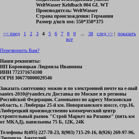
WeltWasser Kehlbach 004 GL WT
Производитель: WeltWasser
Страна происхождения: Германия
Размер д/ш/в мм: 550*350*375
<< пред
1
2
3
4
5
6
7
8
9
...
38
след >>
|
показать
все
Перезвонить Вам?
Наши реквизиты:
ИП Боровицкая Людмила Ивановна
ИНН 772371674100
ОГРН 306770000029546
Заказать сантехнику можно и по электронной почте на e-mail
santex-2010@yandex.ru Доставка по Москве и в регионы
Российской Федерации. Самовывоз по адресу Московская
область, г. Люберцы 25-й км. Новорязанского шоссе, стр.16,
Люберецкий производственно коммерческий центр
строительный рынок "Строй Маркет на Рязанке" (пять км
от МКАД), павильоны 75 Б, 12К, 24К
Телефоны 8(495) 227-78-23, 8(903) 715-29-16, 8(926) 269-97-96,
Людмила, Анатолий.