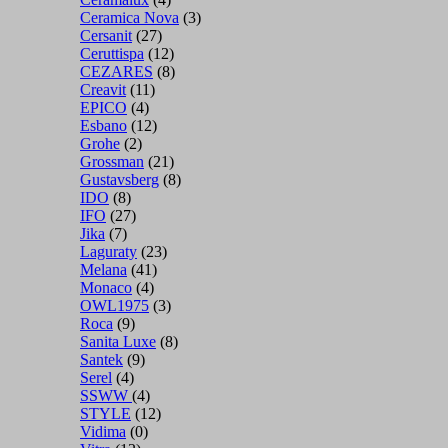
Ceramica Nova
(3)
Cersanit
(27)
Ceruttispa
(12)
CEZARES
(8)
Creavit
(11)
EPICO
(4)
Esbano
(12)
Grohe
(2)
Grossman
(21)
Gustavsberg
(8)
IDO
(8)
IFO
(27)
Jika
(7)
Laguraty
(23)
Melana
(41)
Monaco
(4)
OWL1975
(3)
Roca
(9)
Sanita Luxe
(8)
Santek
(9)
Serel
(4)
SSWW
(4)
STYLE
(12)
Vidima
(0)