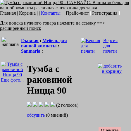
Главная
|
Корзина
| |
Контакты
|
|
Прайс-лист
|
Регистрация
]
Для поиска нужного товара нажмите на ссылку ==>
расширенный поиск
Главная
:
Мебель для
Версия
ванной комнаты
:
для
Sanmaria
:
печати
Тумба с
раковиной
Еще фото...
Ницца 90
(2 голосов)
обсудить
(0 мнений)
Оцените