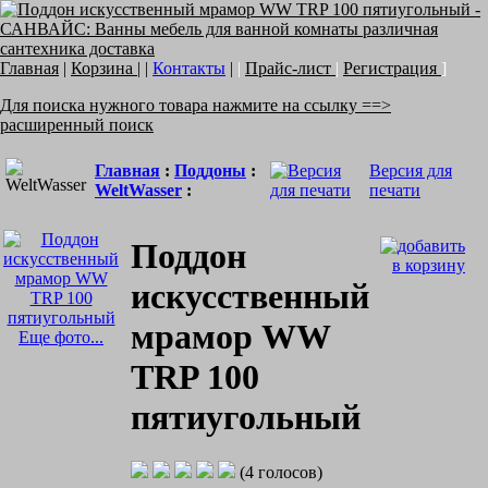
Главная
|
Корзина
| |
Контакты
|
|
Прайс-лист
|
Регистрация
]
Для поиска нужного товара нажмите на ссылку ==>
расширенный поиск
Главная
:
Поддоны
:
Версия для
WeltWasser
:
печати
Поддон
искусственный
мрамор WW
Еще фото...
TRP 100
пятиугольный
(4 голосов)