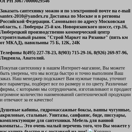
ОГРН 306770000029546
Заказать сантехнику можно и по электронной почте на e-mail
santex-2010@yandex.ru Доставка по Москве и в регионы
Российской Федерации. Самовывоз по адресу Московская
область, г. Люберцы 25-й км. Новорязанского шоссе, стр.16,
Люберецкий производственно коммерческий центр
строительный рынок "Строй Маркет на Рязанке" (пять км
от МКАД), павильоны 75 Б, 12К, 24К
Телефоны 8(495) 227-78-23, 8(903) 715-29-16, 8(926) 269-97-96,
Людмила, Анатолий.
Покупая сантехнику в нашем Интернет-магазине, Вы можете
быть уверены, что мы всегда быстро и точно выполним Ваш
заказ. Наш менеджер подскажет Вам нужные товары, уточнит
все параметры, подберет все по размеру и по цвету. Различные
фирмы, с которыми мы сотрудничаем, изготавливают и продают
огромное количество наименований сантехнической продукции
и отвечают за ее качество!
Душевые кабины, гидромассажные боксы, ванны чугунные,
акриловые, стальные. Унитазы, санфаянс, биде, писсуары,
комплектующие для сантехники. Мебель для ванной
комнаты... Это очень малый перечень того, что Вы можете у
нас купить быстро и с доставкой на дом!
Корзина