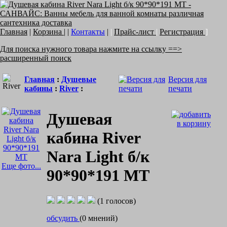
Главная
|
Корзина
| |
Контакты
|
|
Прайс-лист
|
Регистрация
]
Для поиска нужного товара нажмите на ссылку ==>
расширенный поиск
Главная
:
Душевые
Версия для
кабины
:
River
:
печати
Душевая
кабина River
Nara Light б/к
Еще фото...
90*90*191 МТ
(1 голосов)
обсудить
(0 мнений)