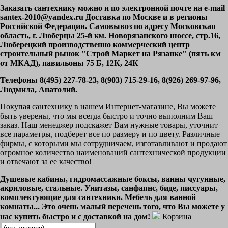
Заказать сантехнику можно и по электронной почте на e-mail
santex-2010@yandex.ru Доставка по Москве и в регионы
Российской Федерации. Самовывоз по адресу Московская
область, г. Люберцы 25-й км. Новорязанского шоссе, стр.16,
Люберецкий производственно коммерческий центр
строительный рынок "Строй Маркет на Рязанке" (пять км
от МКАД), павильоны 75 Б, 12К, 24К
Телефоны 8(495) 227-78-23, 8(903) 715-29-16, 8(926) 269-97-96,
Людмила, Анатолий.
Покупая сантехнику в нашем Интернет-магазине, Вы можете
быть уверены, что мы всегда быстро и точно выполним Ваш
заказ. Наш менеджер подскажет Вам нужные товары, уточнит
все параметры, подберет все по размеру и по цвету. Различные
фирмы, с которыми мы сотрудничаем, изготавливают и продают
огромное количество наименований сантехнической продукции
и отвечают за ее качество!
Душевые кабины, гидромассажные боксы, ванны чугунные,
акриловые, стальные. Унитазы, санфаянс, биде, писсуары,
комплектующие для сантехники. Мебель для ванной
комнаты... Это очень малый перечень того, что Вы можете у
нас купить быстро и с доставкой на дом!
Корзина