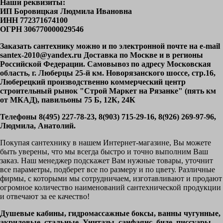
Наши реквизиты:
ИП Боровицкая Людмила Ивановна
ИНН 772371674100
ОГРН 306770000029546
Заказать сантехнику можно и по электронной почте на e-mail
santex-2010@yandex.ru Доставка по Москве и в регионы
Российской Федерации. Самовывоз по адресу Московская
область, г. Люберцы 25-й км. Новорязанского шоссе, стр.16,
Люберецкий производственно коммерческий центр
строительный рынок "Строй Маркет на Рязанке" (пять км
от МКАД), павильоны 75 Б, 12К, 24К
Телефоны 8(495) 227-78-23, 8(903) 715-29-16, 8(926) 269-97-96,
Людмила, Анатолий.
Покупая сантехнику в нашем Интернет-магазине, Вы можете
быть уверены, что мы всегда быстро и точно выполним Ваш
заказ. Наш менеджер подскажет Вам нужные товары, уточнит
все параметры, подберет все по размеру и по цвету. Различные
фирмы, с которыми мы сотрудничаем, изготавливают и продают
огромное количество наименований сантехнической продукции
и отвечают за ее качество!
Душевые кабины, гидромассажные боксы, ванны чугунные,
акриловые, стальные. Унитазы, санфаянс, биде, писсуары,