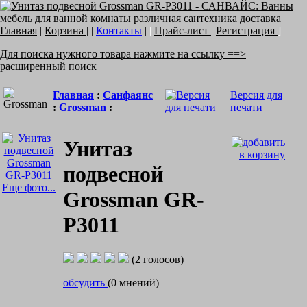
Главная
|
Корзина
| |
Контакты
|
|
Прайс-лист
|
Регистрация
]
Для поиска нужного товара нажмите на ссылку ==>
расширенный поиск
Главная
:
Санфаянс
Версия для
:
Grossman
:
печати
Унитаз
подвесной
Еще фото...
Grossman GR-
P3011
(2 голосов)
обсудить
(0 мнений)