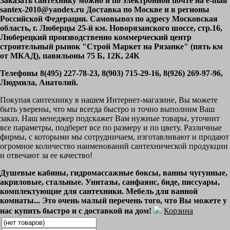
Заказать сантехнику можно и по электронной почте на e-mail
santex-2010@yandex.ru Доставка по Москве и в регионы
Российской Федерации. Самовывоз по адресу Московская
область, г. Люберцы 25-й км. Новорязанского шоссе, стр.16,
Люберецкий производственно коммерческий центр
строительный рынок "Строй Маркет на Рязанке" (пять км
от МКАД), павильоны 75 Б, 12К, 24К
Телефоны 8(495) 227-78-23, 8(903) 715-29-16, 8(926) 269-97-96,
Людмила, Анатолий.
Покупая сантехнику в нашем Интернет-магазине, Вы можете
быть уверены, что мы всегда быстро и точно выполним Ваш
заказ. Наш менеджер подскажет Вам нужные товары, уточнит
все параметры, подберет все по размеру и по цвету. Различные
фирмы, с которыми мы сотрудничаем, изготавливают и продают
огромное количество наименований сантехнической продукции
и отвечают за ее качество!
Душевые кабины, гидромассажные боксы, ванны чугунные,
акриловые, стальные. Унитазы, санфаянс, биде, писсуары,
комплектующие для сантехники. Мебель для ванной
комнаты... Это очень малый перечень того, что Вы можете у
нас купить быстро и с доставкой на дом!
Корзина