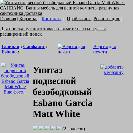
Главная
|
Корзина
| |
Контакты
|
|
Прайс-лист
|
Регистрация
]
Для поиска нужного товара нажмите на ссылку ==>
расширенный поиск
Главная
:
Санфаянс
:
Версия для
Esbano
:
печати
Унитаз
подвесной
безободковый
Еще фото...
Esbano Garcia
Matt White
(2 голосов)