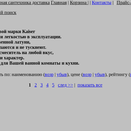
Главная
|
Корзина
| |
Контакты
|
|
Прайс
ый поиск
ой марки Kaiser
и легкостью в эксплуатации.
венной латуни,
аются и не тускнеют.
смеситель на любой вкус,
и характер.
 для Вашей ванной комнаты и кухни.
ь по: наименованию (
возр
|
убыв
), цене (
возр
|
убыв
), рейтингу (
1
2
3
4
5
след >>
|
показать все