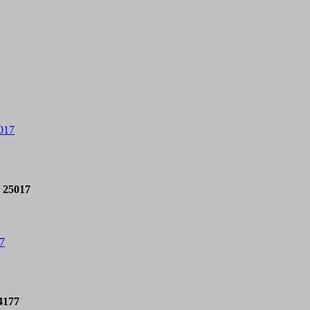
017
 25017
7
4177