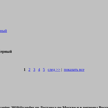
рный
/Черный
1
2
3
4
5
след >>
|
показать все
l santex-2010@yandex.ru Доставка по Москве и в регионы Ро