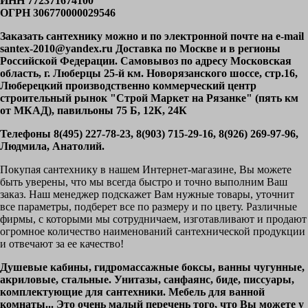
ИНН 772371674100
ОГРН 306770000029546
Заказать сантехнику можно и по электронной почте на e-mail
santex-2010@yandex.ru Доставка по Москве и в регионы
Российской Федерации. Самовывоз по адресу Московская
область, г. Люберцы 25-й км. Новорязанского шоссе, стр.16,
Люберецкий производственно коммерческий центр
строительный рынок "Строй Маркет на Рязанке" (пять км
от МКАД), павильоны 75 Б, 12К, 24К
Телефоны 8(495) 227-78-23, 8(903) 715-29-16, 8(926) 269-97-96,
Людмила, Анатолий.
Покупая сантехнику в нашем Интернет-магазине, Вы можете
быть уверены, что мы всегда быстро и точно выполним Ваш
заказ. Наш менеджер подскажет Вам нужные товары, уточнит
все параметры, подберет все по размеру и по цвету. Различные
фирмы, с которыми мы сотрудничаем, изготавливают и продают
огромное количество наименований сантехнической продукции
и отвечают за ее качество!
Душевые кабины, гидромассажные боксы, ванны чугунные,
акриловые, стальные. Унитазы, санфаянс, биде, писсуары,
комплектующие для сантехники. Мебель для ванной
комнаты... Это очень малый перечень того, что Вы можете у