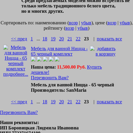
Среди предлагаемых моделей можно встретить не
только мебель традиционного белого цвета,
но и многих других.
Сортировать по: наименованию (
возр
|
убыв
), цене (
возр
|
убыв
),
рейтингу (
возр
|
убыв
)
<< пред
1
...
18
19
20
21
22
23
|
показать все
Мебель для ванной Ницца -
65 черный комплект
Наша цена:
11,500.00 Руб.
Купить
дешевле!
подробнее...
Перезвонить Вам?
Мебель для ванной Ницца - 65 черный
Производитель: SanMaria
<< пред
1
...
18
19
20
21
22
23
|
показать все
Перезвонить Вам?
Наши реквизиты:
ИП Боровицкая Людмила Ивановна