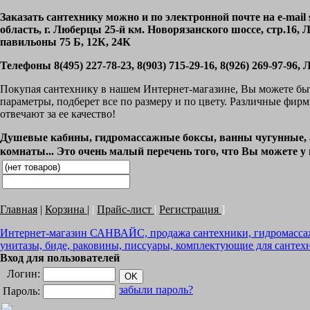
Заказать сантехнику можно и по электронной почте на e-mai
область, г. Люберцы 25-й км. Новорязанского шоссе, стр.1
павильоны 75 Б, 12К, 24К
Телефоны 8(495) 227-78-23, 8(903) 715-29-16, 8(926) 269-97-96
Покупая сантехнику в нашем Интернет-магазине, Вы можете быт
параметры, подберет все по размеру и по цвету. Различные фи
отвечают за ее качество!
Душевые кабины, гидромассажные боксы, ванны чугунные, а
комнаты... Это очень малый перечень того, что Вы можете у 
Главная
|
Корзина
|
|
Прайс-лист
|
Регистрация
]
Интернет-магазин САНВАЙС, продажа сантехники, гидромассажн
унитазы, биде, раковины, писсуары, комплектующие для сантехн
Вход для пользователей
Логин:
забыли пароль?
Пароль: