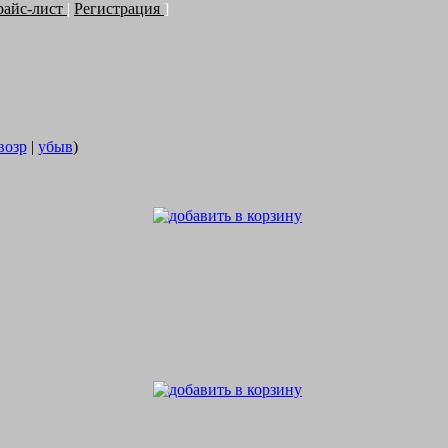
райс-лист
|
Регистрация
]
возр
|
убыв
)