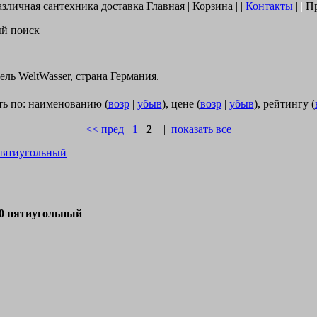
Главная
|
Корзина
| |
Контакты
|
|
П
ый поиск
ь WeltWasser, страна Германия.
ь по: наименованию (
возр
|
убыв
), цене (
возр
|
убыв
), рейтингу (
<< пред
1
2
|
показать все
пятиугольный
0 пятиугольный