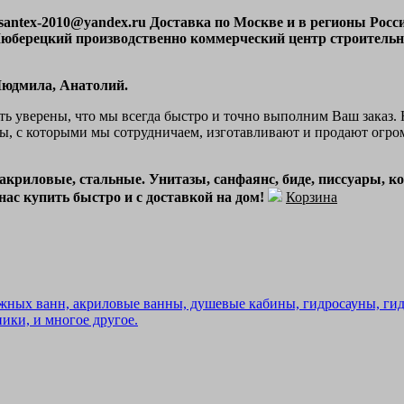
l santex-2010@yandex.ru Доставка по Москве и в регионы Ро
6, Люберецкий производственно коммерческий центр строител
, Людмила, Анатолий.
ь уверены, что мы всегда быстро и точно выполним Ваш заказ.
рмы, с которыми мы сотрудничаем, изготавливают и продают огр
криловые, стальные. Унитазы, санфаянс, биде, писсуары, к
нас купить быстро и с доставкой на дом!
Корзина
ых ванн, акриловые ванны, душевые кабины, гидросауны, гидр
ики, и многое другое.